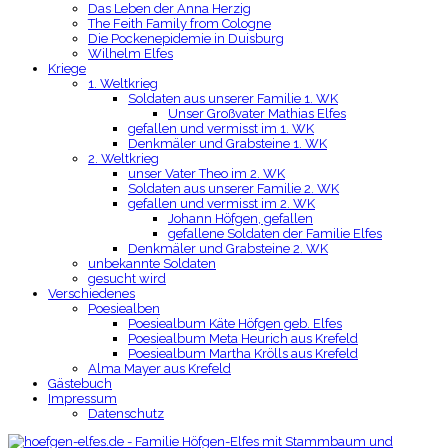
Das Leben der Anna Herzig
The Feith Family from Cologne
Die Pockenepidemie in Duisburg
Wilhelm Elfes
Kriege
1. Weltkrieg
Soldaten aus unserer Familie 1. WK
Unser Großvater Mathias Elfes
gefallen und vermisst im 1. WK
Denkmäler und Grabsteine 1. WK
2. Weltkrieg
unser Vater Theo im 2. WK
Soldaten aus unserer Familie 2. WK
gefallen und vermisst im 2. WK
Johann Höfgen, gefallen
gefallene Soldaten der Familie Elfes
Denkmäler und Grabsteine 2. WK
unbekannte Soldaten
gesucht wird
Verschiedenes
Poesiealben
Poesiealbum Käte Höfgen geb. Elfes
Poesiealbum Meta Heurich aus Krefeld
Poesiealbum Martha Krölls aus Krefeld
Alma Mayer aus Krefeld
Gästebuch
Impressum
Datenschutz