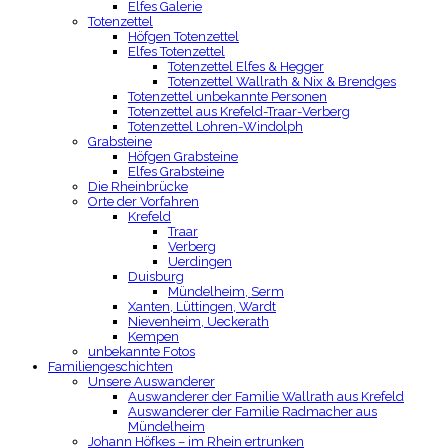
Elfes Galerie
Totenzettel
Höfgen Totenzettel
Elfes Totenzettel
Totenzettel Elfes & Hegger
Totenzettel Wallrath & Nix & Brendges
Totenzettel unbekannte Personen
Totenzettel aus Krefeld-Traar-Verberg
Totenzettel Lohren-Windolph
Grabsteine
Höfgen Grabsteine
Elfes Grabsteine
Die Rheinbrücke
Orte der Vorfahren
Krefeld
Traar
Verberg
Uerdingen
Duisburg
Mündelheim, Serm
Xanten, Lüttingen, Wardt
Nievenheim, Ueckerath
Kempen
unbekannte Fotos
Familiengeschichten
Unsere Auswanderer
Auswanderer der Familie Wallrath aus Krefeld
Auswanderer der Familie Radmacher aus
Mündelheim
Johann Höfkes – im Rhein ertrunken