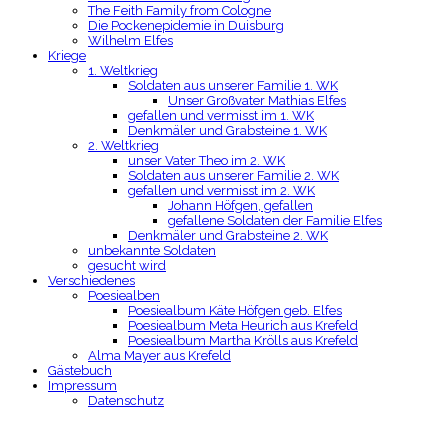
The Feith Family from Cologne
Die Pockenepidemie in Duisburg
Wilhelm Elfes
Kriege
1. Weltkrieg
Soldaten aus unserer Familie 1. WK
Unser Großvater Mathias Elfes
gefallen und vermisst im 1. WK
Denkmäler und Grabsteine 1. WK
2. Weltkrieg
unser Vater Theo im 2. WK
Soldaten aus unserer Familie 2. WK
gefallen und vermisst im 2. WK
Johann Höfgen, gefallen
gefallene Soldaten der Familie Elfes
Denkmäler und Grabsteine 2. WK
unbekannte Soldaten
gesucht wird
Verschiedenes
Poesiealben
Poesiealbum Käte Höfgen geb. Elfes
Poesiealbum Meta Heurich aus Krefeld
Poesiealbum Martha Krölls aus Krefeld
Alma Mayer aus Krefeld
Gästebuch
Impressum
Datenschutz