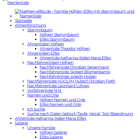
Startseite
Ahnenforschung
Stammbaum
Höfgen Stammbaum
Elfes Stammbaum
Ahnenlisten Höfgen
Ahnenliste Theodor Höfgen
Ahnenlisten Elfes
Ahnenliste Katharina (Käte) Maria Elfes
Nachfahrenlisten Höfgen
Nachfahrenliste Christian Segermann
Nachfahrenliste Sigbert Blomenkamp
Nachfahrenliste Joseph Huben
Nachfahrenliste ADOLPH Hubert Christian Feith
Nachfahrenliste Leonhard Lohren
Vorfahrenliste N.N.
Namen und Orte
Höfgen Namen und Orte
Elfes Namen und Orte
Ich suche
Suche nach Daten Geburt/Taufe, Heirat, Tod/Beerdigung
Ahnenliste Katharina (Käte) Maria Elfes
Galerie
Unsere Familie
Höfgen Galerie
Elfes Galerie