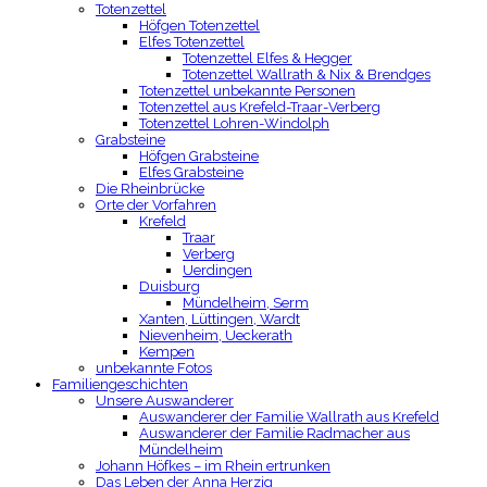
Totenzettel
Höfgen Totenzettel
Elfes Totenzettel
Totenzettel Elfes & Hegger
Totenzettel Wallrath & Nix & Brendges
Totenzettel unbekannte Personen
Totenzettel aus Krefeld-Traar-Verberg
Totenzettel Lohren-Windolph
Grabsteine
Höfgen Grabsteine
Elfes Grabsteine
Die Rheinbrücke
Orte der Vorfahren
Krefeld
Traar
Verberg
Uerdingen
Duisburg
Mündelheim, Serm
Xanten, Lüttingen, Wardt
Nievenheim, Ueckerath
Kempen
unbekannte Fotos
Familiengeschichten
Unsere Auswanderer
Auswanderer der Familie Wallrath aus Krefeld
Auswanderer der Familie Radmacher aus
Mündelheim
Johann Höfkes – im Rhein ertrunken
Das Leben der Anna Herzig