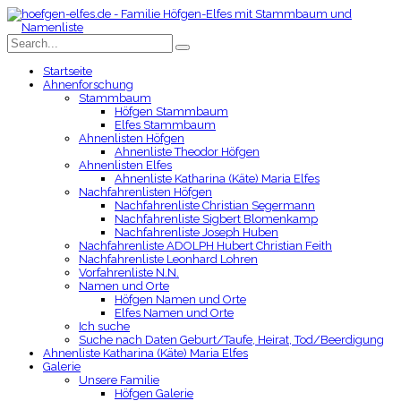
Startseite
Ahnenforschung
Stammbaum
Höfgen Stammbaum
Elfes Stammbaum
Ahnenlisten Höfgen
Ahnenliste Theodor Höfgen
Ahnenlisten Elfes
Ahnenliste Katharina (Käte) Maria Elfes
Nachfahrenlisten Höfgen
Nachfahrenliste Christian Segermann
Nachfahrenliste Sigbert Blomenkamp
Nachfahrenliste Joseph Huben
Nachfahrenliste ADOLPH Hubert Christian Feith
Nachfahrenliste Leonhard Lohren
Vorfahrenliste N.N.
Namen und Orte
Höfgen Namen und Orte
Elfes Namen und Orte
Ich suche
Suche nach Daten Geburt/Taufe, Heirat, Tod/Beerdigung
Ahnenliste Katharina (Käte) Maria Elfes
Galerie
Unsere Familie
Höfgen Galerie