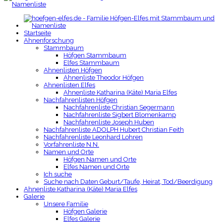
Startseite
Ahnenforschung
Stammbaum
Höfgen Stammbaum
Elfes Stammbaum
Ahnenlisten Höfgen
Ahnenliste Theodor Höfgen
Ahnenlisten Elfes
Ahnenliste Katharina (Käte) Maria Elfes
Nachfahrenlisten Höfgen
Nachfahrenliste Christian Segermann
Nachfahrenliste Sigbert Blomenkamp
Nachfahrenliste Joseph Huben
Nachfahrenliste ADOLPH Hubert Christian Feith
Nachfahrenliste Leonhard Lohren
Vorfahrenliste N.N.
Namen und Orte
Höfgen Namen und Orte
Elfes Namen und Orte
Ich suche
Suche nach Daten Geburt/Taufe, Heirat, Tod/Beerdigung
Ahnenliste Katharina (Käte) Maria Elfes
Galerie
Unsere Familie
Höfgen Galerie
Elfes Galerie