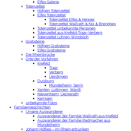
Elfes Galerie
Totenzettel
Höfgen Totenzettel
Elfes Totenzettel
Totenzettel Elfes & Hegger
Totenzettel Wallrath & Nix & Brendges
Totenzettel unbekannte Personen
Totenzettel aus Krefeld-Traar-Verberg
Totenzettel Lohren-Windolph
Grabsteine
Höfgen Grabsteine
Elfes Grabsteine
Die Rheinbrücke
Orte der Vorfahren
Krefeld
Traar
Verberg
Uerdingen
Duisburg
Mündelheim, Serm
Xanten, Lüttingen, Wardt
Nievenheim, Ueckerath
Kempen
unbekannte Fotos
Familiengeschichten
Unsere Auswanderer
Auswanderer der Familie Wallrath aus Krefeld
Auswanderer der Familie Radmacher aus
Mündelheim
Johann Höfkes – im Rhein ertrunken