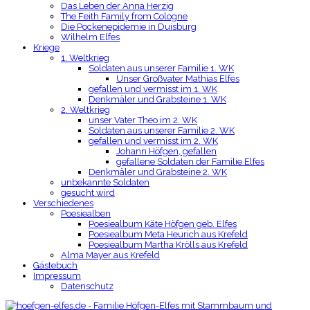
Das Leben der Anna Herzig
The Feith Family from Cologne
Die Pockenepidemie in Duisburg
Wilhelm Elfes
Kriege
1. Weltkrieg
Soldaten aus unserer Familie 1. WK
Unser Großvater Mathias Elfes
gefallen und vermisst im 1. WK
Denkmäler und Grabsteine 1. WK
2. Weltkrieg
unser Vater Theo im 2. WK
Soldaten aus unserer Familie 2. WK
gefallen und vermisst im 2. WK
Johann Höfgen, gefallen
gefallene Soldaten der Familie Elfes
Denkmäler und Grabsteine 2. WK
unbekannte Soldaten
gesucht wird
Verschiedenes
Poesiealben
Poesiealbum Käte Höfgen geb. Elfes
Poesiealbum Meta Heurich aus Krefeld
Poesiealbum Martha Krölls aus Krefeld
Alma Mayer aus Krefeld
Gästebuch
Impressum
Datenschutz