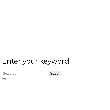
Enter your keyword
Search
GEFALLEN UND
VERMISST IM 2. WK