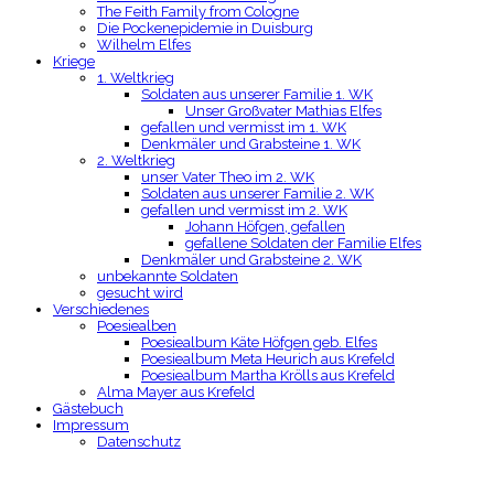
The Feith Family from Cologne
Die Pockenepidemie in Duisburg
Wilhelm Elfes
Kriege
1. Weltkrieg
Soldaten aus unserer Familie 1. WK
Unser Großvater Mathias Elfes
gefallen und vermisst im 1. WK
Denkmäler und Grabsteine 1. WK
2. Weltkrieg
unser Vater Theo im 2. WK
Soldaten aus unserer Familie 2. WK
gefallen und vermisst im 2. WK
Johann Höfgen, gefallen
gefallene Soldaten der Familie Elfes
Denkmäler und Grabsteine 2. WK
unbekannte Soldaten
gesucht wird
Verschiedenes
Poesiealben
Poesiealbum Käte Höfgen geb. Elfes
Poesiealbum Meta Heurich aus Krefeld
Poesiealbum Martha Krölls aus Krefeld
Alma Mayer aus Krefeld
Gästebuch
Impressum
Datenschutz