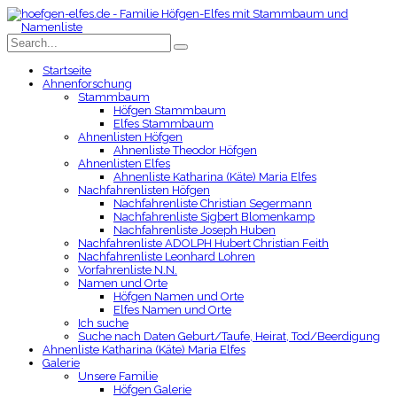
Startseite
Ahnenforschung
Stammbaum
Höfgen Stammbaum
Elfes Stammbaum
Ahnenlisten Höfgen
Ahnenliste Theodor Höfgen
Ahnenlisten Elfes
Ahnenliste Katharina (Käte) Maria Elfes
Nachfahrenlisten Höfgen
Nachfahrenliste Christian Segermann
Nachfahrenliste Sigbert Blomenkamp
Nachfahrenliste Joseph Huben
Nachfahrenliste ADOLPH Hubert Christian Feith
Nachfahrenliste Leonhard Lohren
Vorfahrenliste N.N.
Namen und Orte
Höfgen Namen und Orte
Elfes Namen und Orte
Ich suche
Suche nach Daten Geburt/Taufe, Heirat, Tod/Beerdigung
Ahnenliste Katharina (Käte) Maria Elfes
Galerie
Unsere Familie
Höfgen Galerie