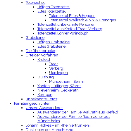
Totenzettel
Höfgen Totenzettel
Elfes Totenzettel
Totenzettel Elfes & Hegger
Totenzettel Wallrath & Nix & Brendges
Totenzettel unbekannte Personen
Totenzettel aus Krefeld-Traar-Verberg
Totenzettel Lohren-Windolph
Grabsteine
Höfgen Grabsteine
Elfes Grabsteine
Die Rheinbrücke
Orte der Vorfahren
Krefeld
Traar
Verberg
Uerdingen
Duisburg
Mündelheim, Serm
Xanten, Lüttingen, Wardt
Nievenheim, Ueckerath
Kempen
unbekannte Fotos
Familiengeschichten
Unsere Auswanderer
Auswanderer der Familie Wallrath aus Krefeld
Auswanderer der Familie Radmacher aus
Mündelheim
Johann Höfkes – im Rhein ertrunken
Das Leben der Anna Herzig