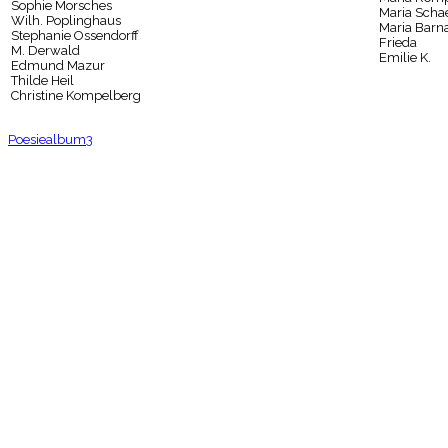
Sophie Morsches
Maria Scha
Wilh. Poplinghaus
Maria Barn
Stephanie Ossendorff
Frieda
M. Derwald
Emilie K.
Edmund Mazur
Thilde Heil
Christine Kompelberg
Poesiealbum3