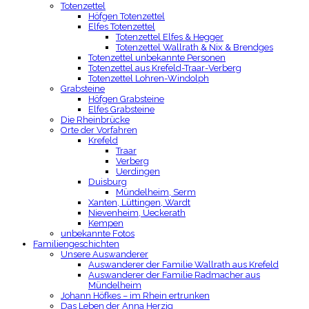
Totenzettel
Höfgen Totenzettel
Elfes Totenzettel
Totenzettel Elfes & Hegger
Totenzettel Wallrath & Nix & Brendges
Totenzettel unbekannte Personen
Totenzettel aus Krefeld-Traar-Verberg
Totenzettel Lohren-Windolph
Grabsteine
Höfgen Grabsteine
Elfes Grabsteine
Die Rheinbrücke
Orte der Vorfahren
Krefeld
Traar
Verberg
Uerdingen
Duisburg
Mündelheim, Serm
Xanten, Lüttingen, Wardt
Nievenheim, Ueckerath
Kempen
unbekannte Fotos
Familiengeschichten
Unsere Auswanderer
Auswanderer der Familie Wallrath aus Krefeld
Auswanderer der Familie Radmacher aus
Mündelheim
Johann Höfkes – im Rhein ertrunken
Das Leben der Anna Herzig