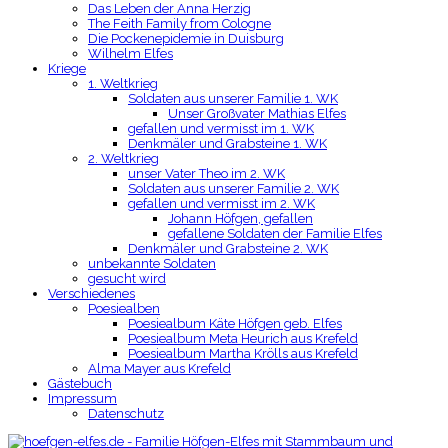
Das Leben der Anna Herzig
The Feith Family from Cologne
Die Pockenepidemie in Duisburg
Wilhelm Elfes
Kriege
1. Weltkrieg
Soldaten aus unserer Familie 1. WK
Unser Großvater Mathias Elfes
gefallen und vermisst im 1. WK
Denkmäler und Grabsteine 1. WK
2. Weltkrieg
unser Vater Theo im 2. WK
Soldaten aus unserer Familie 2. WK
gefallen und vermisst im 2. WK
Johann Höfgen, gefallen
gefallene Soldaten der Familie Elfes
Denkmäler und Grabsteine 2. WK
unbekannte Soldaten
gesucht wird
Verschiedenes
Poesiealben
Poesiealbum Käte Höfgen geb. Elfes
Poesiealbum Meta Heurich aus Krefeld
Poesiealbum Martha Krölls aus Krefeld
Alma Mayer aus Krefeld
Gästebuch
Impressum
Datenschutz