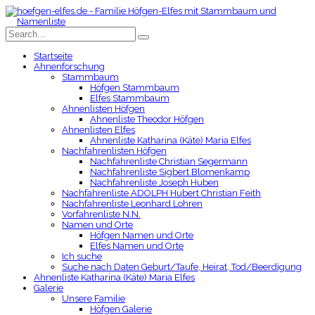
Startseite
Ahnenforschung
Stammbaum
Höfgen Stammbaum
Elfes Stammbaum
Ahnenlisten Höfgen
Ahnenliste Theodor Höfgen
Ahnenlisten Elfes
Ahnenliste Katharina (Käte) Maria Elfes
Nachfahrenlisten Höfgen
Nachfahrenliste Christian Segermann
Nachfahrenliste Sigbert Blomenkamp
Nachfahrenliste Joseph Huben
Nachfahrenliste ADOLPH Hubert Christian Feith
Nachfahrenliste Leonhard Lohren
Vorfahrenliste N.N.
Namen und Orte
Höfgen Namen und Orte
Elfes Namen und Orte
Ich suche
Suche nach Daten Geburt/Taufe, Heirat, Tod/Beerdigung
Ahnenliste Katharina (Käte) Maria Elfes
Galerie
Unsere Familie
Höfgen Galerie