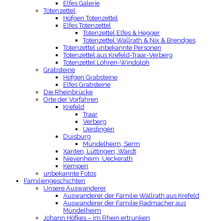
Elfes Galerie
Totenzettel
Höfgen Totenzettel
Elfes Totenzettel
Totenzettel Elfes & Hegger
Totenzettel Wallrath & Nix & Brendges
Totenzettel unbekannte Personen
Totenzettel aus Krefeld-Traar-Verberg
Totenzettel Lohren-Windolph
Grabsteine
Höfgen Grabsteine
Elfes Grabsteine
Die Rheinbrücke
Orte der Vorfahren
Krefeld
Traar
Verberg
Uerdingen
Duisburg
Mündelheim, Serm
Xanten, Lüttingen, Wardt
Nievenheim, Ueckerath
Kempen
unbekannte Fotos
Familiengeschichten
Unsere Auswanderer
Auswanderer der Familie Wallrath aus Krefeld
Auswanderer der Familie Radmacher aus
Mündelheim
Johann Höfkes – im Rhein ertrunken