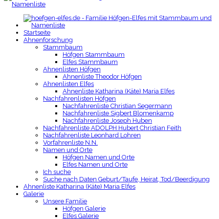
Startseite
Ahnenforschung
Stammbaum
Höfgen Stammbaum
Elfes Stammbaum
Ahnenlisten Höfgen
Ahnenliste Theodor Höfgen
Ahnenlisten Elfes
Ahnenliste Katharina (Käte) Maria Elfes
Nachfahrenlisten Höfgen
Nachfahrenliste Christian Segermann
Nachfahrenliste Sigbert Blomenkamp
Nachfahrenliste Joseph Huben
Nachfahrenliste ADOLPH Hubert Christian Feith
Nachfahrenliste Leonhard Lohren
Vorfahrenliste N.N.
Namen und Orte
Höfgen Namen und Orte
Elfes Namen und Orte
Ich suche
Suche nach Daten Geburt/Taufe, Heirat, Tod/Beerdigung
Ahnenliste Katharina (Käte) Maria Elfes
Galerie
Unsere Familie
Höfgen Galerie
Elfes Galerie