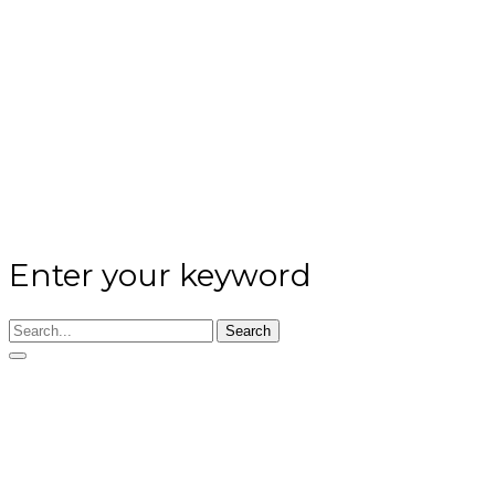
Enter your keyword
Search
POESIEALBUM META
HEURICH AUS