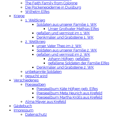
The Feith Family from Cologne
Die Pockenepidemie in Duisburg
Wilhelm Elfes
Kriege
1. Weltkrieg
Soldaten aus unserer Familie 1. WK
Unser Großvater Mathias Elfes
gefallen und vermisst im 1. WK
Denkmäler und Grabsteine 1. WK
2. Weltkrieg
unser Vater Theo im 2. WK
Soldaten aus unserer Familie 2. WK
gefallen und vermisst im 2. WK
Johann Höfgen, gefallen
gefallene Soldaten der Familie Elfes
Denkmäler und Grabsteine 2. WK
unbekannte Soldaten
gesucht wird
Verschiedenes
Poesiealben
Poesiealbum Käte Höfgen geb. Elfes
Poesiealbum Meta Heurich aus Krefeld
Poesiealbum Martha Krölls aus Krefeld
Alma Mayer aus Krefeld
Gästebuch
Impressum
Datenschutz