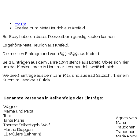
KREFELD
Home
Poesiealbum Meta Heurich aus Krefeld
Bei Ebay habe ich dieses Poesiealbum günstig kaufen können.
Es gehörte Meta Heurich aus Krefeld.
Die meisten Einträge sind von 1893-1899 aus Krefeld.
Bei 2 Einträgen aus dem Jahre 1899 steht Haus Loreto. Ob es sich hier
um das Kloster Loreto in Horstmar-Leer handelt, weiß ich nicht.
Weitere 2 Einträge aus dem Jahr 1914 sind aus Bad Salzschlirf, einem
Kurort im Landkreis Fulda.
Genannte Personen in Reihenfolge der Einträge:
Wagner
Mama und Papa
Toni
Agnes Nel
Tante Marie
Maria
Therese Seibert geb. Wolf
Traudchen
Martha Diepgen
Traudchen
El. Müllers (Lehrerin)
Maria Rom